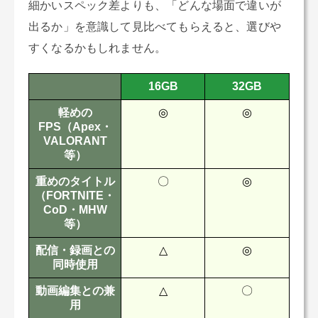
細かいスペック差よりも、「どんな場面で違いが
出るか」を意識して見比べてもらえると、選びや
すくなるかもしれません。
16GB
32GB
軽めの
◎
◎
FPS（Apex・
VALORANT
等）
重めのタイトル
〇
◎
（FORTNITE・
CoD・MHW
等）
配信・録画との
△
◎
同時使用
動画編集との兼
△
〇
用