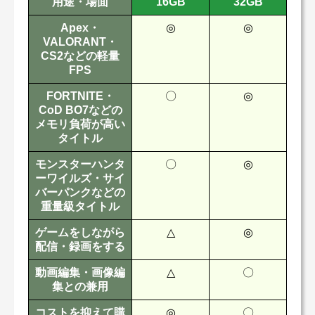
用途・場面
16GB
32GB
Apex・
◎
◎
VALORANT・
CS2などの軽量
FPS
FORTNITE・
〇
◎
CoD BO7などの
メモリ負荷が高い
タイトル
モンスターハンタ
〇
◎
ーワイルズ・サイ
バーパンクなどの
重量級タイトル
ゲームをしながら
△
◎
配信・録画をする
動画編集・画像編
△
〇
集との兼用
コストを抑えて購
◎
〇