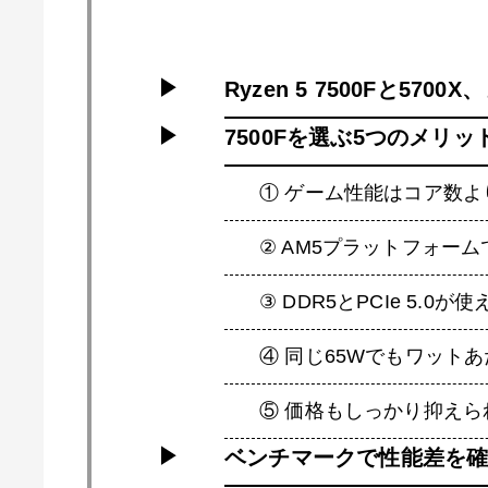
Ryzen 5 7500Fと57
7500Fを選ぶ5つのメリッ
① ゲーム性能はコア数
② AM5プラットフォー
③ DDR5とPCIe 5.0が
④ 同じ65Wでもワット
⑤ 価格もしっかり抑えら
ベンチマークで性能差を