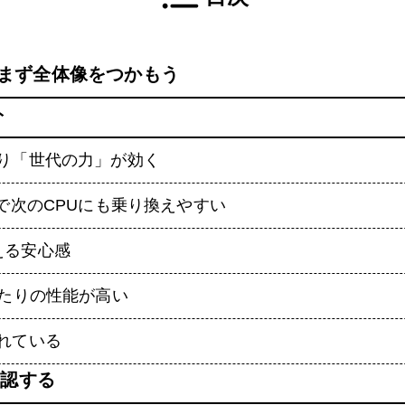
00X、まず全体像をつかもう
ト
より「世代の力」が効く
ムで次のCPUにも乗り換えやすい
使える安心感
あたりの性能が高い
れている
確認する