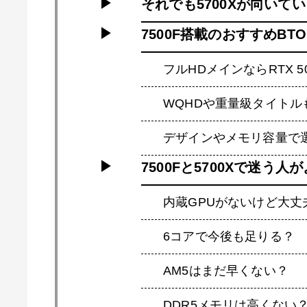
それでも5700Xが向いて
7500F搭載のおすすめBT
フルHDメインならRTX 
WQHDや重量級タイトルも
デザインやメモリ容量で
7500Fと5700Xで迷う
内蔵GPUがないけど大丈
6コアで今後も足りる？
AM5はまだ早くない？
DDR5メモリは高くない