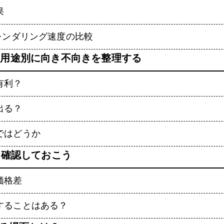
果
レンダリング速度の比較
、用途別に向き不向きを整理する
有利？
出る？
ではどうか
も確認しておこう
価格差
することはある？